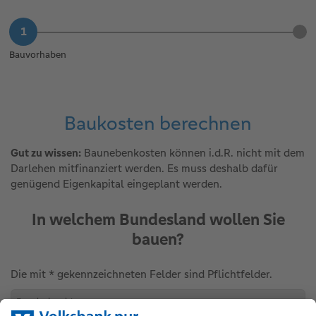
Bauvorhaben
Baukosten berechnen
Gut zu wissen:
Baunebenkosten können i.d.R. nicht mit dem
Darlehen mitfinanziert werden. Es muss deshalb dafür
genügend Eigenkapital eingeplant werden.
In welchem Bundesland wollen Sie
bauen?
Die mit * gekennzeichneten Felder sind Pflichtfelder.
Bundesland *